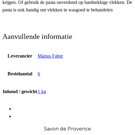
krijgen. Of gebruik de pasta onverdund op hardnekkige vlekken. De
pasta is ook handig om vlekken in wasgoed te behandelen
Aanvullende informatie
Leverancier
Marius Fabre
Bestelaantal
6
Inhoud / gewicht
1 kg
fab
fa-
fab
facebook
fa-
Savon de Provence
instagram